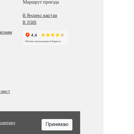
Маршрут проезда
В Яндекс картах
В 2GIS
ческим
-лист
олитику
Принимаю