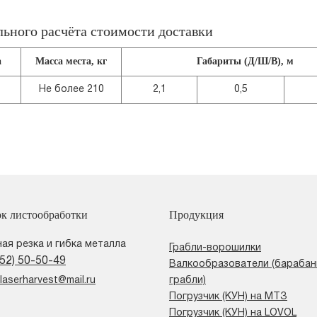
льного расчёта стоимости доставки
а
Масса места, кг
Габариты (Д/Ш/В), м
Не более 210
2,1
0,5
ок листообработки
Продукция
ая резка и гибка металла
Грабли-ворошилки
852) 50-50-49
Валкообразователи (бараба
laserharvest@mail.ru
грабли)
Погрузчик (КУН) на МТЗ
Погрузчик (КУН) на LOVOL