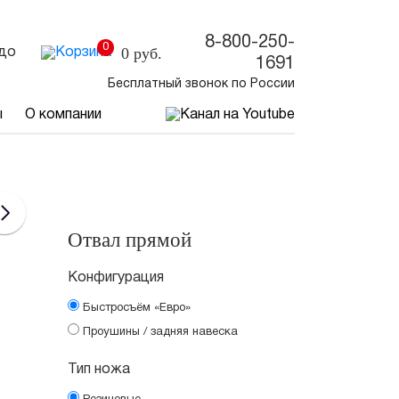
8-800-250-
0
0
руб.
до
1691
Бесплатный звонок по России
ы
О компании
Отвал прямой
Конфигурация
Быстросъём «Евро»
Проушины / задняя навеска
Тип ножа