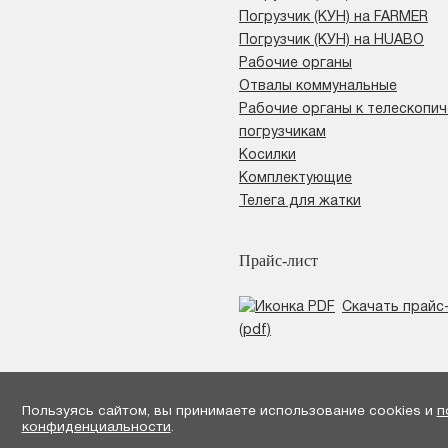
Погрузчик (КУН) на FARMER
Погрузчик (КУН) на HUABO
Рабочие органы
Отвалы коммунальные
Рабочие органы к телескопи
погрузчикам
Косилки
Комплектующие
Телега для жатки
Прайс-лист
Скачать прайс
(pdf)
Пользуясь сайтом, вы принимаете использование cookies и
п
конфиденциальности
.