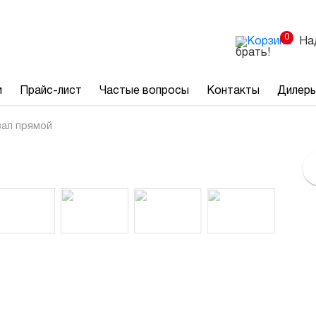
0
На
брать!
и
Прайс-лист
Частые вопросы
Контакты
Дилер
ал прямой