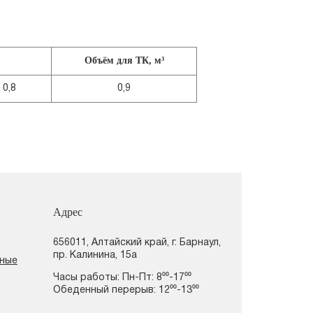
Объём для ТК, м³
0,8
0,9
Адрес
656011, Алтайский край, г. Барнаул,
пр. Калинина, 15а
нные
Часы работы: Пн-Пт: 8⁰⁰-17⁰⁰
Обеденный перерыв: 12⁰⁰-13⁰⁰