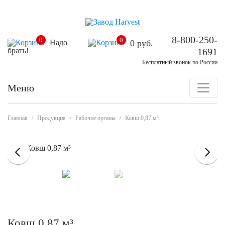
8-800-250-
0
0
Надо
0
руб.
брать!
1691
Бесплатный звонок по России
Меню
Главная
/
Продукция
/
Рабочие органы
/
Ковш 0,87 м³
Ковш 0,87 м³