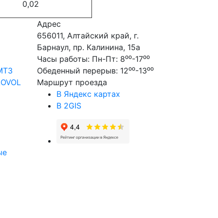
0,02
Адрес
656011, Алтайский край, г.
Барнаул, пр. Калинина, 15а
Часы работы: Пн-Пт: 8⁰⁰-17⁰⁰
МТЗ
Обеденный перерыв: 12⁰⁰-13⁰⁰
LOVOL
Маршрут проезда
В Яндекс картах
В 2GIS
ые