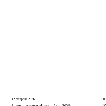
12 февраля 2026
08
1 день выставки «Казань Агро 2026».
«К