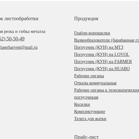
ок листообработки
Продукция
я резка и гибка металла
Грабли-ворошилки
52) 50-50-49
Валкообразователи (барабанные г
:
laserharvest@mail.ru
Погрузчик (КУН) на МТЗ
Погрузчик (КУН) на LOVOL
Погрузчик (КУН) на FARMER
Погрузчик (КУН) на HUABO
Рабочие органы
Отвалы коммунальные
Рабочие органы к телескопически
погрузчикам
Косилки
Комплектующие
Телега для жатки
Прайс-лист