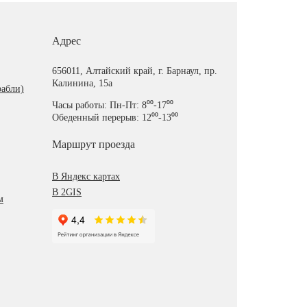
Адрес
656011, Алтайский край, г. Барнаул, пр.
Калинина, 15а
рабли)
Часы работы: Пн-Пт: 8⁰⁰-17⁰⁰
Обеденный перерыв: 12⁰⁰-13⁰⁰
Маршрут проезда
В Яндекс картах
В 2GIS
м