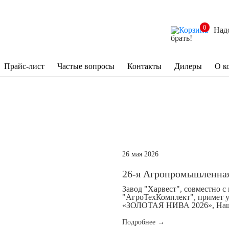
0
Над
брать!
Прайс-лист
Частые вопросы
Контакты
Дилеры
О к
26 мая 2026
26-я Агропромышленна
Завод "Харвест", совместно
"АгроТехКомплект", примет 
«ЗОЛОТАЯ НИВА 2026», Наш с
Подробнее →